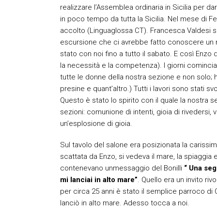
realizzare l’Assemblea ordinaria in Sicilia per da
in poco tempo da tutta la Sicilia. Nel mese di Feb
accolto (Linguaglossa CT). Francesca Valdesi s
escursione che ci avrebbe fatto conoscere un nuo
stato con noi fino a tutto il sabato. E così Enz
la necessità e la competenza). I giorni comincia
tutte le donne della nostra sezione e non solo; ha
presine e quant’altro.) Tutti i lavori sono stati
Questo è stato lo spirito con il quale la nostra 
sezioni: comunione di intenti, gioia di rivedersi, vo
un’esplosione di gioia.
Sul tavolo del salone era posizionata la carissim
scattata da Enzo, si vedeva il mare, la spiaggia e
contenevano unmessaggio del Bonilli
“ Una segr
mi lanciai in alto mare”
. Quello era un invito ri
per circa 25 anni è stato il semplice parroco di
lanciò in alto mare. Adesso tocca a noi.