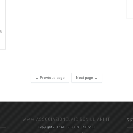
18
← Previous page
Next page →
WWW.ASSOCIAZIONELAICIBONILLIANI.IT
SE
Copyright 2017 ALL RIGHTS RESERVED