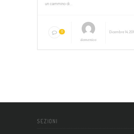
un cammino di...
Dicembre 14, 20
0
domenico
SEZIONI