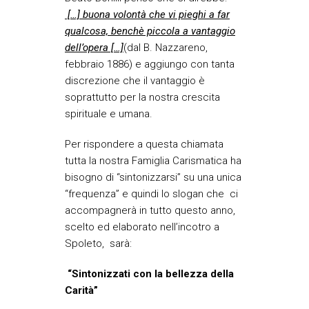
[…] buona volontà che vi pieghi a far
qualcosa, benchè piccola a vantaggio
dell’opera […]
(dal B. Nazzareno,
febbraio 1886) e aggiungo con tanta
discrezione che il vantaggio è
soprattutto per la nostra crescita
spirituale e umana.
Per rispondere a questa chiamata
tutta la nostra Famiglia Carismatica ha
bisogno di “sintonizzarsi” su una unica
“frequenza” e quindi lo slogan che ci
accompagnerà in tutto questo anno,
scelto ed elaborato nell’incotro a
Spoleto, sarà:
“Sintonizzati con la bellezza della
Carità”