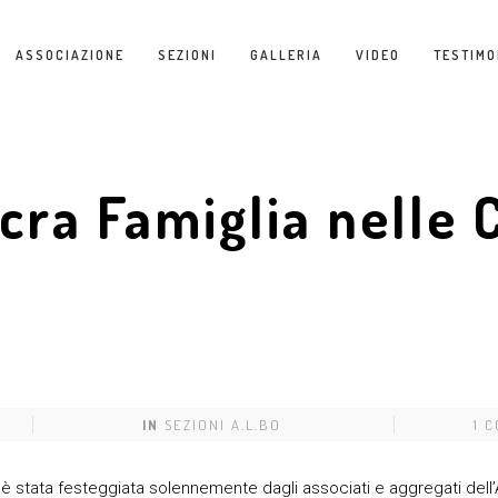
ASSOCIAZIONE
SEZIONI
GALLERIA
VIDEO
TESTIMO
acra Famiglia nelle
IN
SEZIONI A.L.BO
1 
 stata festeggiata solennemente dagli associati e aggregati dell’A