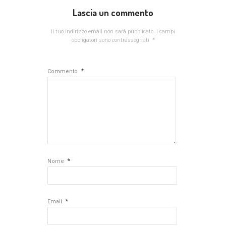
Lascia un commento
Il tuo indirizzo email non sarà pubblicato.
I campi
obbligatori sono contrassegnati
*
*
Commento
*
Nome
*
Email