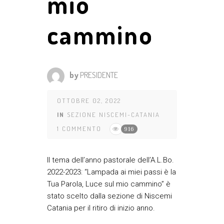
mio
cammino
by
PRESIDENTE
OTTOBRE 02, 2022
IN
SEZIONE NISCEMI-CATANIA
1 COMMENTO
916
Il tema dell’anno pastorale dell’A.L.Bo.
2022-2023: “Lampada ai miei passi è la
Tua Parola, Luce sul mio cammino” è
stato scelto dalla sezione di Niscemi
Catania per il ritiro di inizio anno.