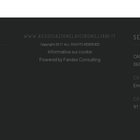
WWW.ASSOCIAZIONELAICIBONILLIANI.IT
SE
Copyright 2017 ALL RIGHTS RESERVED
Informativa sui cookie
CA
Powered by
Fandes Consulting
06
CO
Ema
CO
91