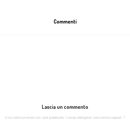
Commenti
Lascia un commento
Il tuo indirizzo email non sarà pubblicato.
I campi obbligatori sono contrassegnati
*