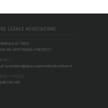
DE LEGALE ASSOCIAZIONE
NNAIOLA DI TREVI
039 VIA SANT’ANGELO NUOVO,1
NTATTI
il: presidente@associazionelaicibonilliani.it
DICE FISCALE
 048 700 545