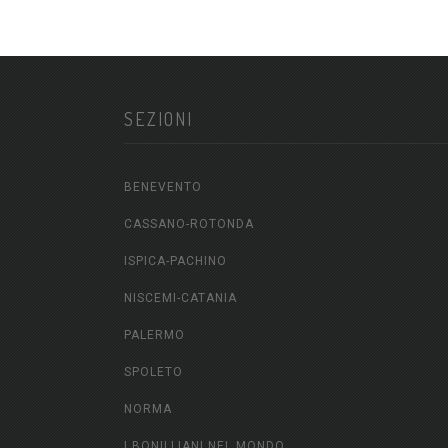
SEZIONI
BENEVENTO
CASSANO-ROTONDA
ISPICA-PACHINO
NISCEMI-CATANIA
PALERMO
SPOLETO
NORMA
I BONILLIANI NEL MONDO