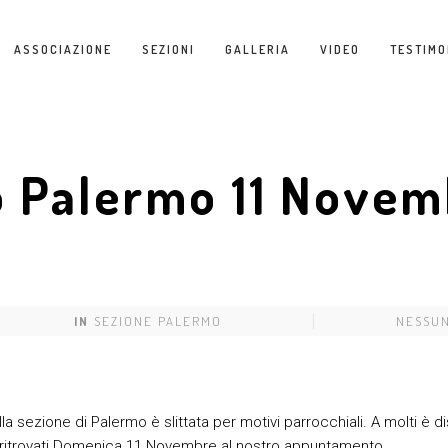
ASSOCIAZIONE
SEZIONI
GALLERIA
VIDEO
TESTIMO
 Palermo 11 Novem
IN
SEZIONE PALERMO
NESSU
a sezione di Palermo è slittata per motivi parrocchiali. A molti è
 ritrovati Domenica 11 Novembre al nostro appuntamento.