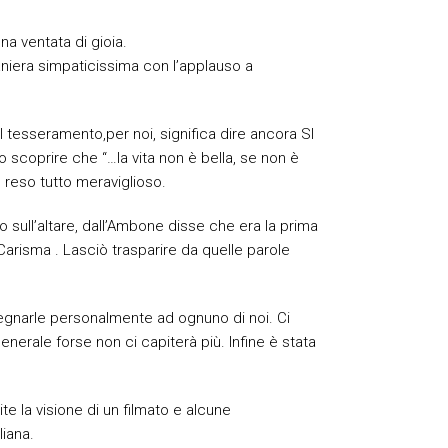
a ventata di gioia.
aniera simpaticissima con l’applauso a
 tesseramento,per noi, significa dire ancora SI
scoprire che “…la vita non è bella, se non è
o reso tutto meraviglioso.
sull’altare, dall’Ambone disse che era la prima
il Carisma . Lasciò trasparire da quelle parole
segnarle personalmente ad ognuno di noi. Ci
erale forse non ci capiterà più. Infine è stata
te la visione di un filmato e alcune
liana.