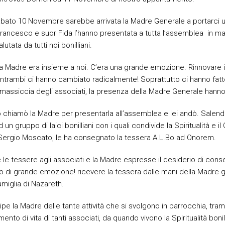
Sabato 10 Novembre sarebbe arrivata la Madre Generale a portarci un
 Francesco e suor Fida l’hanno presentata a tutta l’assemblea in m
utata da tutti noi bonilliani.
la Madre era insieme a noi. C’era una grande emozione. Rinnovare il
trambi ci hanno cambiato radicalmente! Soprattutto ci hanno fatto 
nza massiccia degli associati, la presenza della Madre Generale hann
 chiamò la Madre per presentarla all’assemblea e lei andò. Salendo 
d un gruppo di laici bonilliani con i quali condivide la Spiritualità e 
 Sergio Moscato, le ha consegnato la tessera A.L.Bo ad Onorem.
e le tessere agli associati e la Madre espresse il desiderio di con
i grande emozione! ricevere la tessera dalle mani della Madre gen
amiglia di Nazareth.
 la Madre delle tante attività che si svolgono in parrocchia, trami
to di vita di tanti associati, da quando vivono la Spiritualità bonil