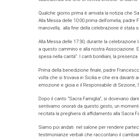
Qualche giorno prima è arrivata la notizia che 
Alla Messa delle 10:00 prima dell’omelia, padre
manovella, alla fine della celebrazione è stata sal
Alla Messa delle 17:30, durante la celebrazione 
a questo cammino e alla nostra Associazione. En
spesa nella carità”. I canti bonilliani, la prese
Prima della benedizione finale, padre Francesco
volta che si trovava in Sicilia e che era davanti a
emozione e gioia e il Responsabile di Sezione,
Dopo il canto “Sacra Famiglia”, si dovevano dar
sentivamo onorati da questo gesto, un momento d
recitata la preghiera di affidamento alla Sacra F
Siamo poi andati nel salone per rendere partecipe
testimonianze verbali che raccontano il cambiamen