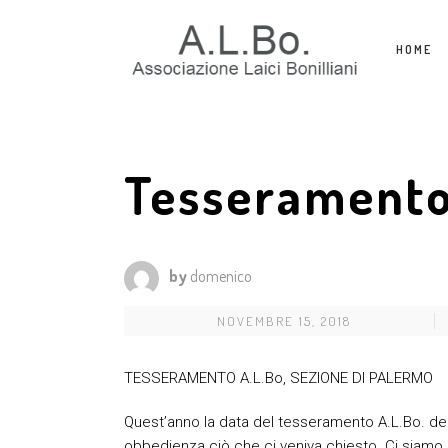
HOME
Tesseramento
by
domenico
NOVEMBRE 15, 2018
TESSERAMENTO A.L.Bo, SEZIONE DI PALERMO
Quest’anno la data del tesseramento A.L.Bo. dell
obbedienza ciò che ci veniva chiesto. Ci siamo