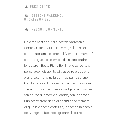
PRESIDENTE
SEZIONE PALERMO
,
UNCATEGORIZED
NESSUN COMMENTO
Da circa vent’anni nella nostra parrocchia
Santa Cristina V.M. a Palermo, nel mese di
ottobre apriamo le porte del “Centro Primavera”,
creato seguendo l’esempio del nostro padre
fondatore il Beato Pietro Bonilli, che consente a
persone con disabilità di trascorrere qualche
ora la settimana nella spiritualità nazareno
bonilliana; il centro e gestito dai nostri associati
che a turno s’impegnano a svolgere la missione
con spirito di amore e di carità, ogni sabato si
riuniscono creando ed organizzando momenti
di giubilo e spensieratezza, leggendo la parola
del Vangelo e facendoli giocare, il nostro