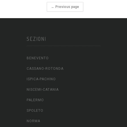
← Previous page
SEZIONI
BENEVENTO
CASSANO-ROTONDA
ISPICA-PACHINO
NISCEMI-CATANIA
PALERMO
SPOLETO
NORMA